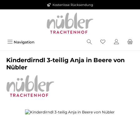
Kostenlose Rücksendung
Zum Hauptinhalt springen
Navigation
Kinderdirndl 3-teilig Anja in Beere von
Nübler
Bildergalerie überspringen