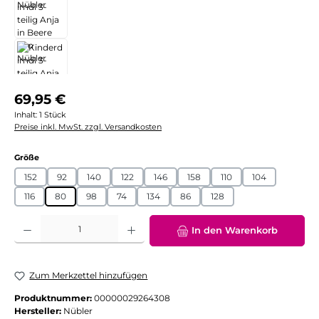
Regulärer Preis:
69,95 €
Inhalt:
1 Stück
Preise inkl. MwSt. zzgl. Versandkosten
auswählen
Größe
152
92
140
122
146
158
110
104
116
80
98
74
134
86
128
Produkt Anzahl: Gib den gewünschten Wert ein oder benutze die Schaltflächen
In den Warenkorb
Zum Merkzettel hinzufügen
Produktnummer:
00000029264308
Hersteller:
Nübler