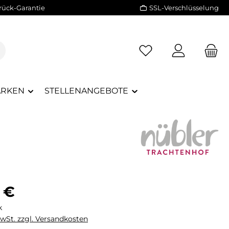
rück-Garantie
SSL-Verschlüsselung
RKEN
STELLENANGEBOTE
eis:
 €
k
MwSt. zzgl. Versandkosten