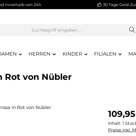
nd innerhalb von 24h
30 Tage Geld-Zu
DAMEN
HERREN
KINDER
FILIALEN
MA
in Rot von Nübler
Regulärer Pr
109,95
Inhalt:
1 Stüc
Preise inkl. 