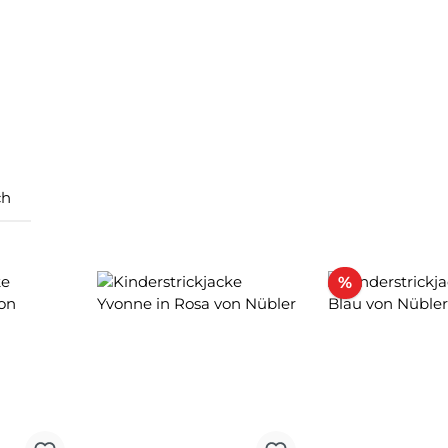
ch
Rabatt
%