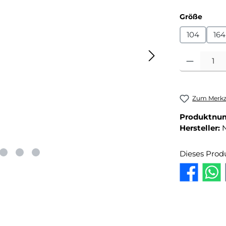
auswä
Größe
104
164
Produkt Anza
Zum Merkze
Produktnu
Hersteller:
Dieses Prod