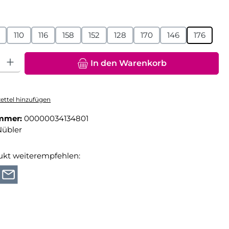
hlen
110
116
158
152
128
170
146
176
hl: Gib den gewünschten Wert ein oder benutze die Schaltfläche
In den Warenkorb
ttel hinzufügen
mmer:
00000034134801
Nübler
ukt weiterempfehlen: