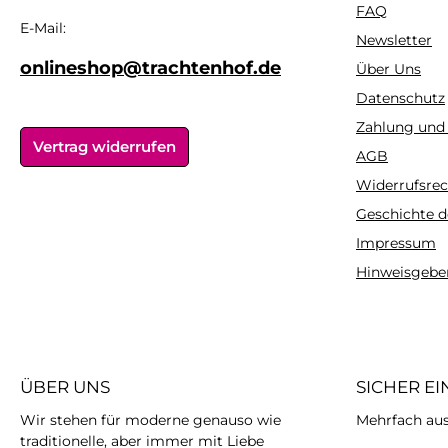
FAQ
vielseitig kombinierbar
vielseitig kombi
E-Mail:
Newsletter
und passt daher zur
und passt dah
alltäglichen Hose, zum
alltäglichen Ho
onlineshop@trachtenhof.de
Über Uns
Dirndl oder zum
Dirndl oder
Datenschutz
Rock.Tipp:Damit
Rock.Tipp:D
Zahlung und
Wolljacken ihre
Wolljacken i
Vertrag widerrufen
ursprüngliche Form
ursprüngliche
AGB
behalten, sollten sie
behalten, sollt
Widerrufsrec
möglichst nicht hängend
möglichst nicht
Geschichte d
getrocknet
getrockne
werden.Pflegehinweis:30°
werden.Pflegehin
Impressum
C Feinwäsche, bei
C Feinwäsche
Hinweisgebe
geringer Hitze
geringer Hi
bügelnMaterial:50%
bügelnMateria
Baumwolle, 50% Polyacryl
Baumwolle, 50% P
ÜBER UNS
SICHER E
Wir stehen für moderne genauso wie
Mehrfach ausg
traditionelle, aber immer mit Liebe