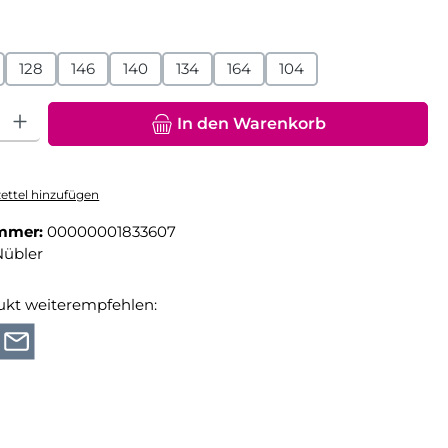
hlen
128
146
140
134
164
104
hl: Gib den gewünschten Wert ein oder benutze die Schaltfläche
In den Warenkorb
ttel hinzufügen
mmer:
00000001833607
Nübler
ukt weiterempfehlen: