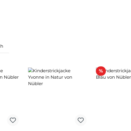
ch
Rabatt
%