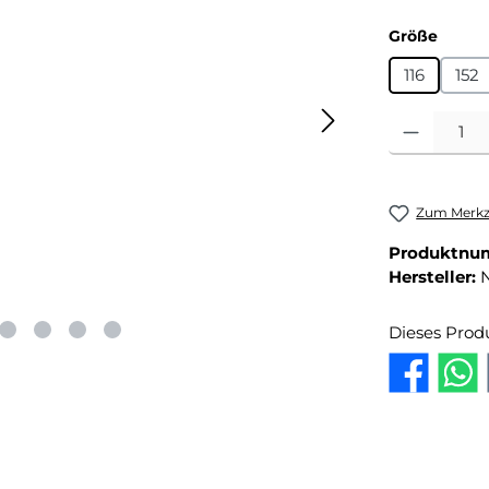
auswä
Größe
116
152
Produkt Anza
Zum Merkze
Produktnu
Hersteller:
Dieses Prod