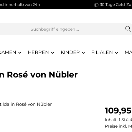
nd innerhalb von 24h
30 Tage Geld-Zu
DAMEN
HERREN
KINDER
FILIALEN
MA
 in Rosé von Nübler
Regulärer Pr
109,95
Inhalt:
1 Stüc
Preise inkl. 