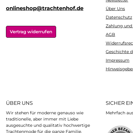
Newsletter
und passt daher zur
und passt dahe
alltäglichen Hose, zum
alltäglichen Ho
onlineshop@trachtenhof.de
Über Uns
Dirndl oder zum
Dirndl oder
Datenschutz
Rock.Tipp:Damit
Rock.Tipp:D
Zahlung und
Wolljacken ihre
Wolljacken i
Vertrag widerrufen
ursprüngliche Form
ursprüngliche
AGB
behalten, sollten sie
behalten, sollt
Widerrufsrec
möglichst nicht hängend
möglichst nicht
Geschichte d
getrocknet
getrockne
werden.Pflegehinweis:30°
werden.Pflegehin
Impressum
C Feinwäsche, bei
C Feinwäsche
Hinweisgebe
geringer Hitze
geringer Hi
bügelnMaterial:50%
bügelnMateria
Baumwolle, 50% Polyacryl
Baumwolle, 50% P
ÜBER UNS
SICHER E
Wir stehen für moderne genauso wie
Mehrfach ausg
traditionelle, aber immer mit Liebe
ausgesuchte und qualitativ hochwertige
Trachtenmode für die ganze Familie.