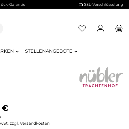
rück-Garantie
SSL-Verschlüsselung
RKEN
STELLENANGEBOTE
eis:
 €
k
MwSt. zzgl. Versandkosten