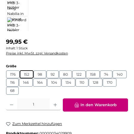
Regulärer Preis:
99,95 €
Inhalt:
1 Stück
Preise inkl. MwSt. zzgl. Versandkosten
auswählen
Größe
176
152
98
92
80
122
158
74
140
116
146
164
104
134
110
128
170
68
Produkt Anzahl: Gib den gewünschten Wert ein oder benutze die Schaltflächen
In den Warenkorb
Zum Merkzettel hinzufügen
Produktnummer:
00000034029909