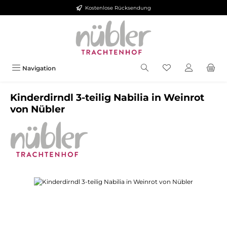
Kostenlose Rücksendung
Zum Hauptinhalt springen
Navigation
Kinderdirndl 3-teilig Nabilia in Weinrot
von Nübler
Bildergalerie überspringen