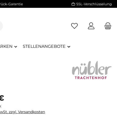
rück-Garantie
SSL-Verschlüsselung
RKEN
STELLENANGEBOTE
eis:
 €
k
MwSt. zzgl. Versandkosten