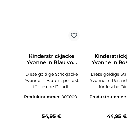
Kinderstrickjacke
Kinderstrick
Yvonne in Blau von
Yvonne in Ro
Nübler
Nübler
Diese goldige Strickjacke
Diese goldige Str
Yvonne in Blau ist perfekt
Yvonne in Rosa is
für fesche Dirndl-
für fesche Di
Prinzessinnen an kühlen
Prinzessinnen a
Produktnummer:
0000003
Produktnummer:
Tagen oder lauen
Tagen oder l
6611300
6608805
Sommerabenden. Die
Sommerabende
Jacke wird vorne mit
Jacke wird vor
Regulärer Preis:
Reguläre
54,95 €
44,95 
hübschen Metallknöpfen
hübschen Metall
geschlossen. Diese sind
geschlossen. Die