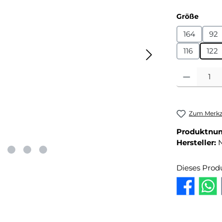
auswä
Größe
164
92
116
122
Produkt Anza
Zum Merkze
Produktnu
Hersteller:
Dieses Prod