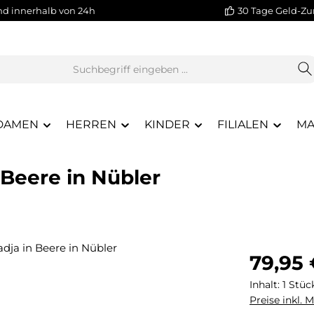
nd innerhalb von 24h
30 Tage Geld-Zu
DAMEN
HERREN
KINDER
FILIALEN
MA
n Beere in Nübler
Regulärer Pr
79,95
Inhalt:
1 Stüc
Preise inkl. 