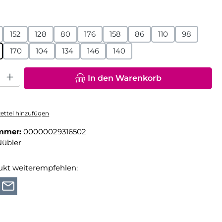
hlen
152
128
80
176
158
86
110
98
170
104
134
146
140
hl: Gib den gewünschten Wert ein oder benutze die Schaltfläche
In den Warenkorb
ttel hinzufügen
mmer:
00000029316502
Nübler
ukt weiterempfehlen: