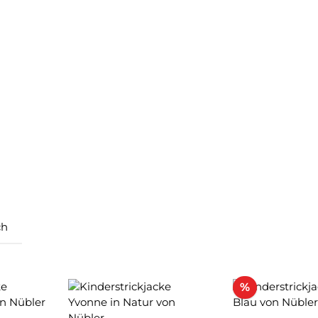
ch
Rabatt
%