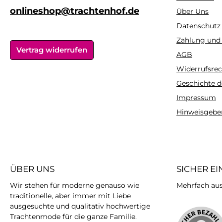
alltäglichen Hose, zum
alltäglichen Ho
onlineshop@trachtenhof.de
Über Uns
Dirndl oder zum
Dirndl oder
Datenschutz
Rock.Tipp:Damit
Rock.Tipp:D
Zahlung und
Wolljacken ihre
Wolljacken i
Vertrag widerrufen
ursprüngliche Form
ursprüngliche
AGB
behalten, sollten sie
behalten, sollt
Widerrufsrec
möglichst nicht hängend
möglichst nicht
Geschichte d
getrocknet
getrockne
werden.Pflegehinweis:30°
werden.Pflegehin
Impressum
C Feinwäsche, bei
C Feinwäsche
Hinweisgebe
geringer Hitze
geringer Hi
bügelnMaterial:50%
bügelnMateria
Baumwolle, 50% Polyacryl
Baumwolle, 50% P
ÜBER UNS
SICHER E
Wir stehen für moderne genauso wie
Mehrfach ausg
traditionelle, aber immer mit Liebe
ausgesuchte und qualitativ hochwertige
Trachtenmode für die ganze Familie.