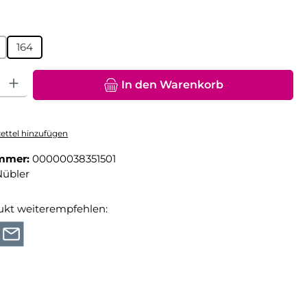
hlen
164
hl: Gib den gewünschten Wert ein oder benutze die Schaltfläche
In den Warenkorb
ttel hinzufügen
mmer:
00000038351501
Nübler
ukt weiterempfehlen: