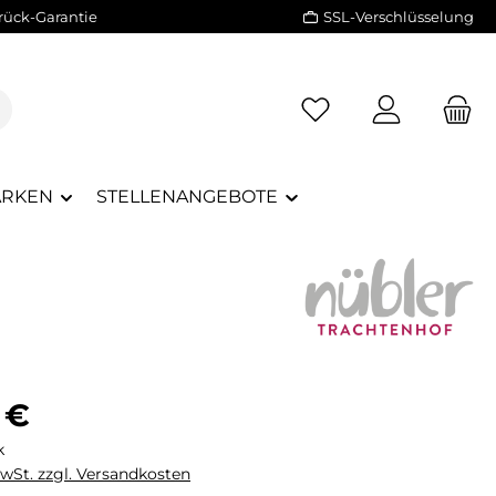
rück-Garantie
SSL-Verschlüsselung
RKEN
STELLENANGEBOTE
eis:
 €
k
MwSt. zzgl. Versandkosten