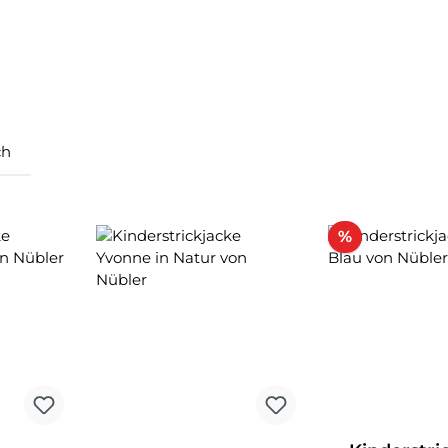
ch
Rabatt
%