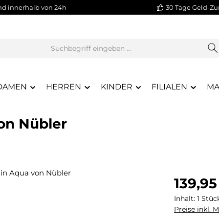
nd innerhalb von 24h
30 Tage Geld-Zu
DAMEN
HERREN
KINDER
FILIALEN
MA
on Nübler
Regulärer Pr
139,95
Inhalt:
1 Stüc
Preise inkl. 