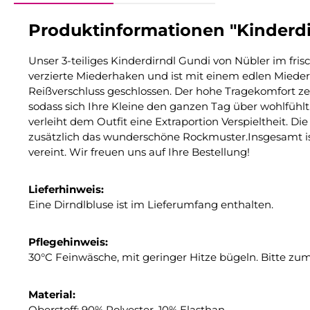
Produktinformationen "Kinderdi
Unser 3-teiliges Kinderdirndl Gundi von Nübler im fri
verzierte Miederhaken und ist mit einem edlen Mieder
Reißverschluss geschlossen. Der hohe Tragekomfort ze
sodass sich Ihre Kleine den ganzen Tag über wohlfühl
verleiht dem Outfit eine Extraportion Verspieltheit. D
zusätzlich das wunderschöne Rockmuster.Insgesamt ist 
vereint. Wir freuen uns auf Ihre Bestellung!
Lieferhinweis:
Eine Dirndlbluse ist im Lieferumfang enthalten.
Pflegehinweis:
30°C Feinwäsche, mit geringer Hitze bügeln. Bitte z
Material:
Oberstoff: 90% Polyester, 10% Elasthan