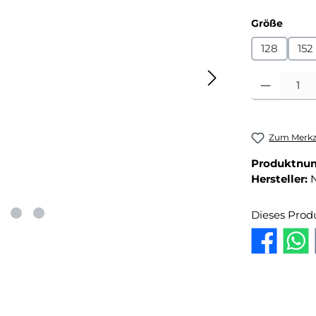
auswä
Größe
128
152
Produkt Anza
Zum Merkze
Produktnu
Hersteller:
Dieses Prod