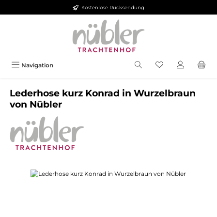
Kostenlose Rücksendung
Zum Hauptinhalt springen
Navigation
Lederhose kurz Konrad in Wurzelbraun
von Nübler
Bildergalerie überspringen