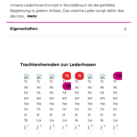
Unsere Lederhose Konrad in Wurzelbraun ist die perfekte
Begleitung zu jedem Anlass. Das weiche Leder sorgt dafür das
die Hos…
Mehr
Eigenschaften
Produktgalerie überspringen
Trachtenhemden zur Lederhosen
Rabatt
Rabatt
%
%
TOP SELL
TOP SELLER