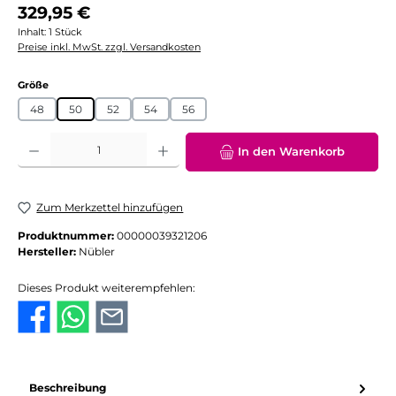
Regulärer Preis:
329,95 €
Inhalt:
1 Stück
Preise inkl. MwSt. zzgl. Versandkosten
auswählen
Größe
48
50
52
54
56
Produkt Anzahl: Gib den gewünschten Wert ein oder benutze die Schaltflächen
In den Warenkorb
Zum Merkzettel hinzufügen
Produktnummer:
00000039321206
Hersteller:
Nübler
Dieses Produkt weiterempfehlen:
Beschreibung