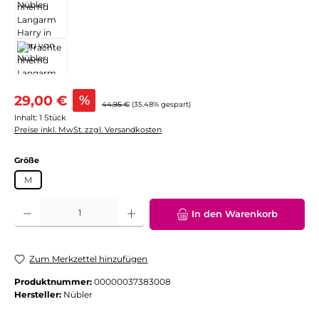
Verkaufspreis:
29,00 €
%
Regulärer Preis:
44,95 €
(35.48% gespart)
Inhalt:
1 Stück
Preise inkl. MwSt. zzgl. Versandkosten
auswählen
Größe
M
Produkt Anzahl: Gib den gewünschten Wert ein oder benutze die Schaltflächen
In den Warenkorb
Zum Merkzettel hinzufügen
Produktnummer:
00000037383008
Hersteller:
Nübler