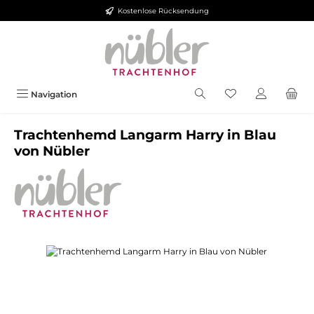
Kostenlose Rücksendung
Zum Hauptinhalt springen
Navigation
Trachtenhemd Langarm Harry in Blau
von Nübler
Bildergalerie überspringen