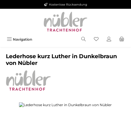
Kostenlose Rücksendung
Zum Hauptinhalt springen
Navigation
Lederhose kurz Luther in Dunkelbraun
von Nübler
Bildergalerie überspringen