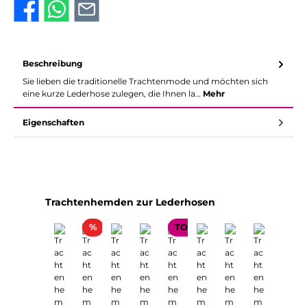
Beschreibung
Sie lieben die traditionelle Trachtenmode und möchten sich
eine kurze Lederhose zulegen, die Ihnen la…
Mehr
Eigenschaften
Produktgalerie überspringen
Trachtenhemden zur Lederhosen
Rabatt
Ra
%
TOP SELLER
%
TOP