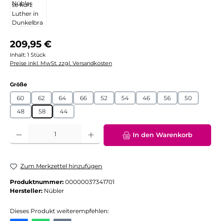
Regulärer Preis:
209,95 €
Inhalt:
1 Stück
Preise inkl. MwSt. zzgl. Versandkosten
auswählen
Größe
60
62
64
66
52
54
46
56
50
48
58
44
Produkt Anzahl: Gib den gewünschten Wert ein oder benutze die Schaltflächen
In den Warenkorb
Zum Merkzettel hinzufügen
Produktnummer:
00000037341701
Hersteller:
Nübler
Dieses Produkt weiterempfehlen: