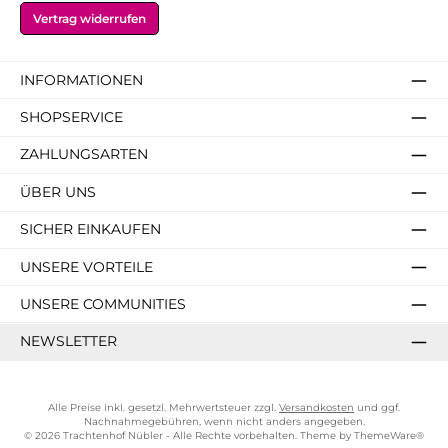
v
o
pi
o
s
bl
o
Vertrag widerrufen
o
n
n
n
h
a
n
n
N
w
N
u
u
N
N
ü
ei
ü
a
v
ü
ü
bl
ß-
bl
in
o
bl
INFORMATIONEN
bl
er
B
er
W
n
er
er
ur
ei
N
SHOPSERVICE
g
ß
ü
u
v
bl
ZAHLUNGSARTEN
n
o
er
d
n
ÜBER UNS
er
N
v
ü
SICHER EINKAUFEN
o
bl
n
er
N
UNSERE VORTEILE
ü
bl
UNSERE COMMUNITIES
er
NEWSLETTER
Alle Preise inkl. gesetzl. Mehrwertsteuer zzgl.
Versandkosten
und ggf.
Nachnahmegebühren, wenn nicht anders angegeben.
© 2026 Trachtenhof Nübler - Alle Rechte vorbehalten. Theme by
ThemeWare®