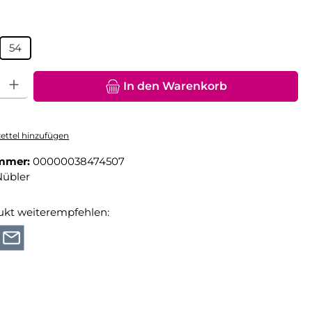
hlen
54
hl: Gib den gewünschten Wert ein oder benutze die Schaltfläche
In den Warenkorb
ttel hinzufügen
mmer:
00000038474507
Nübler
ukt weiterempfehlen: