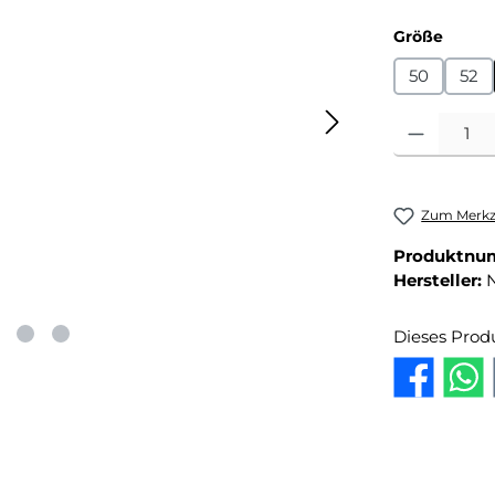
auswä
Größe
50
52
Produkt Anza
Zum Merkze
Produktnu
Hersteller:
Dieses Prod