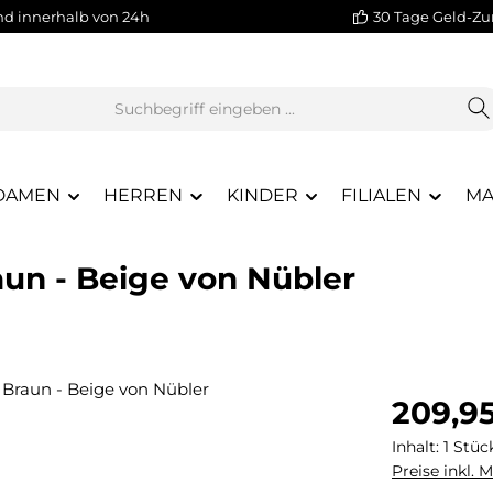
nd innerhalb von 24h
30 Tage Geld-Zu
DAMEN
HERREN
KINDER
FILIALEN
MA
aun - Beige von Nübler
Regulärer Pr
209,9
Inhalt:
1 Stüc
Preise inkl. 