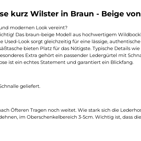
 kurz Wilster in Braun - Beige von
n und modernen Look vereint?
 richtig! Das braun-beige Modell aus hochwertigem Wildbock
Used-Look sorgt gleichzeitig für eine lässige, authentische N
säßtasche bieten Platz für das Nötigste. Typische Details wie
 besonderes Extra gehört ein passender Ledergürtel mit Sch
ose ist ein echtes Statement und garantiert ein Blickfang.
hnalle geliefert.
nach Öfteren Tragen noch weitet. Wie stark sich die Lederhos
ehnen, im Oberschenkelbereich 3-5cm. Wichtig ist, dass die L