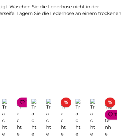
tigt. Waschen Sie die Lederhose nicht in der
erseife. Lagern Sie die Lederhose an einem trockenen
Rabatt
Rabatt
TOP SELLER
%
%
TOP SEL