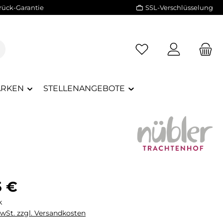
rück-Garantie
SSL-Verschlüsselung
RKEN
STELLENANGEBOTE
eis:
5 €
k
MwSt. zzgl. Versandkosten